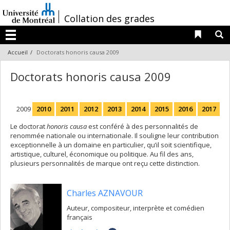
Passer
au
/
Collation des grades
contenu
Liens 
R
Menu
Accueil
Doctorats honoris causa 2009
Doctorats honoris causa 2009
2009
2010
2011
2012
2013
2014
2015
2016
2017
Le doctorat
honoris causa
est conféré à des personnalités de
renommée nationale ou internationale. Il souligne leur contribution
exceptionnelle à un domaine en particulier, qu’il soit scientifique,
artistique, culturel, économique ou politique. Au fil des ans,
plusieurs personnalités de marque ont reçu cette distinction.
Charles AZNAVOUR
Auteur, compositeur, interprète et comédien
français