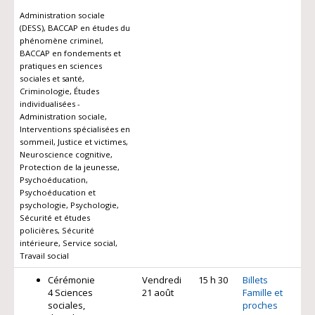
Administration sociale
(DESS), BACCAP en études du
phénomène criminel,
BACCAP en fondements et
pratiques en sciences
sociales et santé,
Criminologie, Études
individualisées -
Administration sociale,
Interventions spécialisées en
sommeil, Justice et victimes,
Neuroscience cognitive,
Protection de la jeunesse,
Psychoéducation,
Psychoéducation et
psychologie, Psychologie,
Sécurité et études
policières, Sécurité
intérieure, Service social,
Travail social
Cérémonie
Vendredi
15 h 30
Billets
4 Sciences
21 août
Famille et
sociales,
proches