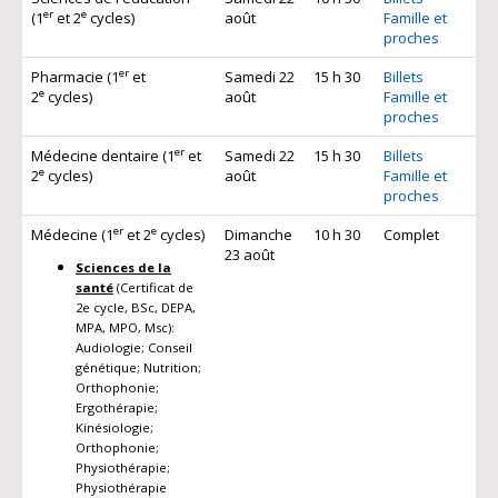
er
e
(1
et 2
cycles)
août
Famille et
proches
er
Pharmacie (1
et
Samedi 22
15 h 30
Billets
e
2
cycles)
août
Famille et
proches
er
Médecine dentaire (1
et
Samedi 22
15 h 30
Billets
e
2
cycles)
août
Famille et
proches
er
e
Médecine (1
et 2
cycles)
Dimanche
10 h 30
Complet
23 août
Sciences de la
santé
(Certificat de
2e cycle, BSc, DEPA,
MPA, MPO, Msc):
Audiologie; Conseil
génétique; Nutrition;
Orthophonie;
Ergothérapie;
Kinésiologie;
Orthophonie;
Physiothérapie;
Physiothérapie