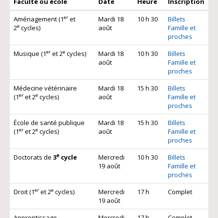
Faculté ou école
Date
Heure
Inscription
er
Aménagement (1
et
Mardi 18
10 h 30
Billets
e
2
cycles)
août
Famille et
proches
er
e
Musique (1
et 2
cycles)
Mardi 18
10 h 30
Billets
août
Famille et
proches
Médecine vétérinaire
Mardi 18
15 h 30
Billets
er
e
(1
et 2
cycles)
août
Famille et
proches
École de santé publique
Mardi 18
15 h 30
Billets
er
e
(1
et 2
cycles)
août
Famille et
proches
e
Doctorats de
3
cycle
Mercredi
10 h 30
Billets
19 août
Famille et
proches
er
e
Droit (1
et 2
cycles)
Mercredi
17 h
Complet
19 août
Apprentissage
Mercredi
17 h
Complet