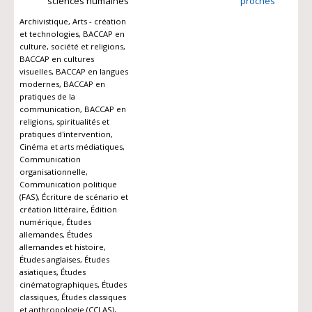
sciences humaines
proches
Archivistique, Arts - création
et technologies, BACCAP en
culture, société et religions,
BACCAP en cultures
visuelles, BACCAP en langues
modernes, BACCAP en
pratiques de la
communication, BACCAP en
religions, spiritualités et
pratiques d'intervention,
Cinéma et arts médiatiques,
Communication
organisationnelle,
Communication politique
(FAS), Écriture de scénario et
création littéraire, Édition
numérique, Études
allemandes, Études
allemandes et histoire,
Études anglaises, Études
asiatiques, Études
cinématographiques, Études
classiques, Études classiques
et anthropologie (CCLAS),