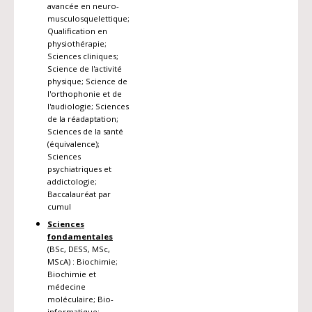
avancée en neuro-
musculosquelettique;
Qualification en
physiothérapie;
Sciences cliniques;
Science de l'activité
physique; Science de
l'orthophonie et de
l'audiologie; Sciences
de la réadaptation;
Sciences de la santé
(équivalence);
Sciences
psychiatriques et
addictologie;
Baccalauréat par
cumul
Sciences
fondamentales
(BSc, DESS, MSc,
MScA) : Biochimie;
Biochimie et
médecine
moléculaire; Bio-
informatique;