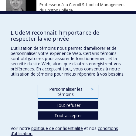
Professeur à la Carroll School of Management
du Boston College
Lire la suite
L’UdeM reconnaît l’importance de
respecter la vie privée
L’utilisation de témoins nous permet d’améliorer et de
personnaliser votre expérience Web. Certains témoins
Collation des grades
sont obligatoires pour assurer le fonctionnement et la
sécurité du site Web, alors que d’autres enregistrent vos
collations@umontreal.ca
préférences. En acceptant tout, vous consentez à notre
utilisation de témoins pour mieux répondre à vos besoins.
Plan campus
Plan du site
Personnaliser les
>
Accessibilité
témoins
Tout refuser
Tout accepter
Confidentialité
Voir notre
politique de confidentialité
et nos
conditions
Conditions d’utilisation
d’utilisation
.