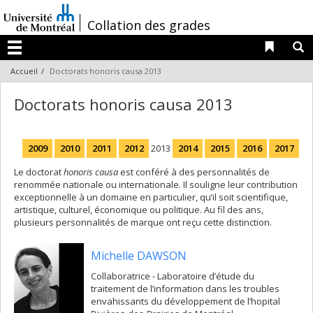
Passer
au
/
Collation des grades
contenu
Liens 
R
Menu
Accueil
Doctorats honoris causa 2013
Doctorats honoris causa 2013
2009
2010
2011
2012
2013
2014
2015
2016
2017
Le doctorat
honoris causa
est conféré à des personnalités de
renommée nationale ou internationale. Il souligne leur contribution
exceptionnelle à un domaine en particulier, qu’il soit scientifique,
artistique, culturel, économique ou politique. Au fil des ans,
plusieurs personnalités de marque ont reçu cette distinction.
Michelle DAWSON
Collaboratrice - Laboratoire d’étude du
traitement de l’information dans les troubles
envahissants du développement de l’hopital