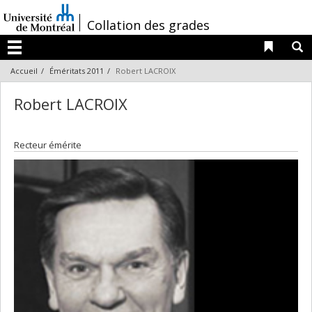
Passer
au
/
Collation des grades
contenu
Liens 
R
Menu
Accueil
Éméritats 2011
Robert LACROIX
Robert LACROIX
Recteur émérite