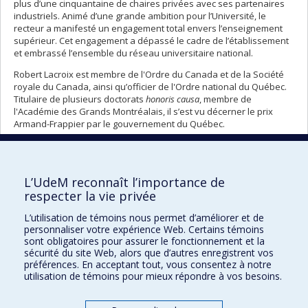
plus d’une cinquantaine de chaires privées avec ses partenaires
industriels. Animé d’une grande ambition pour l’Université, le
recteur a manifesté un engagement total envers l’enseignement
supérieur. Cet engagement a dépassé le cadre de l’établissement
et embrassé l’ensemble du réseau universitaire national.
Robert Lacroix est membre de l'Ordre du Canada et de la Société
royale du Canada, ainsi qu’officier de l'Ordre national du Québec.
Titulaire de plusieurs doctorats
honoris causa
, membre de
l'Académie des Grands Montréalais, il s’est vu décerner le prix
Armand-Frappier par le gouvernement du Québec.
Portrait
Portrai
Retour à la liste complète des
précéd
suivan
portraits
L’UdeM reconnaît l’importance de
respecter la vie privée
L’utilisation de témoins nous permet d’améliorer et de
personnaliser votre expérience Web. Certains témoins
Collation des grades
sont obligatoires pour assurer le fonctionnement et la
sécurité du site Web, alors que d’autres enregistrent vos
collations@umontreal.ca
préférences. En acceptant tout, vous consentez à notre
utilisation de témoins pour mieux répondre à vos besoins.
Plan campus
Plan du site