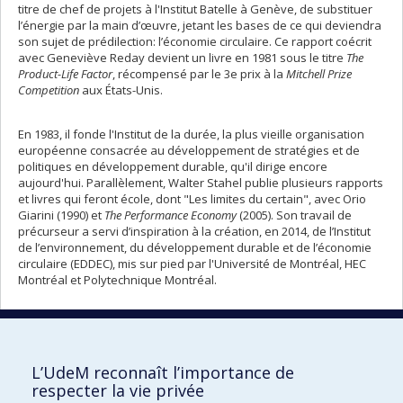
titre de chef de projets à l'Institut Batelle à Genève, de substituer
l’énergie par la main d’œuvre, jetant les bases de ce qui deviendra
son sujet de prédilection: l’économie circulaire. Ce rapport coécrit
avec Geneviève Reday devient un livre en 1981 sous le titre
The
Product-Life Factor
, récompensé par le 3e prix à la
Mitchell Prize
Competition
aux États-Unis.
En 1983, il fonde l'Institut de la durée, la plus vieille organisation
européenne consacrée au développement de stratégies et de
politiques en développement durable, qu'il dirige encore
aujourd'hui. Parallèlement, Walter Stahel publie plusieurs rapports
et livres qui feront école, dont "Les limites du certain", avec Orio
Giarini (1990) et
The Performance Economy
(2005). Son travail de
précurseur a servi d’inspiration à la création, en 2014, de l’Institut
de l’environnement, du développement durable et de l’économie
circulaire (EDDEC), mis sur pied par l'Université de Montréal, HEC
Montréal et Polytechnique Montréal.
Por
Retour à la liste complète des
pré
portraits
L’UdeM reconnaît l’importance de
respecter la vie privée