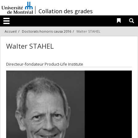
Passer
au
/
Collation des grades
contenu
Liens 
R
Menu
Accueil
Doctorats honoris causa 2016
Walter STAHEL
Walter STAHEL
Directeur-fondateur Product-Life Institute