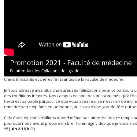
Promotion 2021 - Faculté de médecine
En attendant les Collations des grades
Chers finissants et chères finissantes de la Faculté de médecine,
Je vous adresse mes plus chaleureuses félicitations pour ce parcours un
des conditions inédites. Nos campus ne sont pas aussi animés qu’à l’ha
fierté est palpable partout : ce que vous avez réalisé n’est rien de moin
remettre votre diplôme en personne, au cours d’une grande fête qui s
Cela étant dit, nous n’allions quand même pas attendre tout ce temps po
pourquoi nous avons préparé un bref hommage vidéo que je vous invite
15 juin à 18 h 00.