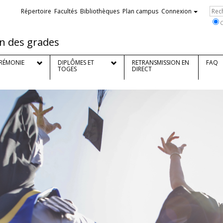
Liens
Re
Répertoire
Facultés
Bibliothèques
Plan campus
Connexion
externes
C
on des grades
ÉRÉMONIE
DIPLÔMES ET
RETRANSMISSION EN
FAQ
TOGES
DIRECT