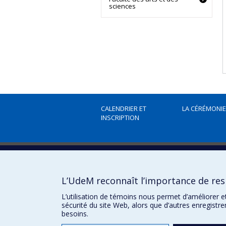
sciences
CALENDRIER ET
LA CÉRÉMONIE
INSCRIPTION
Collation des grades
L’UdeM reconnaît l’importance de resp
collations@umontreal.ca
L’utilisation de témoins nous permet d’améliorer e
Plan campus
sécurité du site Web, alors que d’autres enregistr
besoins.