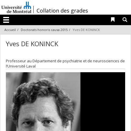
Passer
au
/
Collation des grades
contenu
Liens 
R
Menu
Accueil
Doctorats honoris causa 2015
Yves DE KONINCK
Yves DE KONINCK
Professeur au Département de psychiatrie et de neurosciences de
l’Université Laval