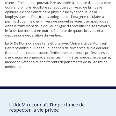
d’une inflammation, pouvait être associée à la perte d’une protéine
qui vient rompre l’équilibre synaptique au niveau de la moelle
épinière. Ce spécialiste de la physiologie synaptique, de la
biophysique, de l’électrophysiologie et de l’imagerie cellulaire a
permis d’ouvrir le chemin vers de nouvelles voies thérapeutiques
dans le traitement de la douleur. Signe du potentiel de ses travaux,
le Dr de Koninck est en outre détenteur de quatre brevets et a
déposé une déclaration d’invention.
Le Dr De Koninck a des liens étroits avec l’Université de Montréal.
Par l’entremise du Réseau québécois de recherche sur la douleur,
il a noué des collaborations fertiles avec plusieurs professeurs et
chercheurs en pharmacie, sciences infirmières, médecine dentaire,
médecine vétérinaire et différents départements de la Faculté de
médecine.
Portrait
Portrai
Retour à la liste complète des
précéd
suivan
portraits
L’UdeM reconnaît l’importance de
respecter la vie privée