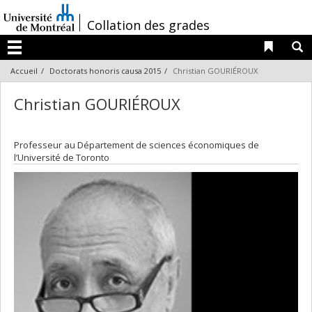
Passer
au
/
Collation des grades
contenu
Liens 
R
Menu
Accueil
Doctorats honoris causa 2015
Christian GOURIÉROUX
Christian GOURIÉROUX
Professeur au Département de sciences économiques de
l’Université de Toronto