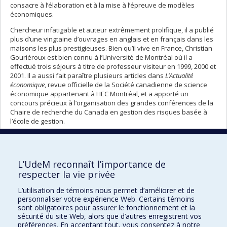
consacre à l’élaboration et à la mise à l’épreuve de modèles
économiques.
Chercheur infatigable et auteur extrêmement prolifique, il a publié
plus d’une vingtaine d’ouvrages en anglais et en français dans les
maisons les plus prestigieuses. Bien qu’il vive en France, Christian
Gouriéroux est bien connu à l’Université de Montréal où il a
effectué trois séjours à titre de professeur visiteur en 1999, 2000 et
2001. Il a aussi fait paraître plusieurs articles dans
L’Actualité
économique
, revue officielle de la Société canadienne de science
économique appartenant à HEC Montréal, et a apporté un
concours précieux à l’organisation des grandes conférences de la
Chaire de recherche du Canada en gestion des risques basée à
l’école de gestion.
Por
Retour à la liste complète des
pré
portraits
L’UdeM reconnaît l’importance de
respecter la vie privée
L’utilisation de témoins nous permet d’améliorer et de
personnaliser votre expérience Web. Certains témoins
Collation des grades
sont obligatoires pour assurer le fonctionnement et la
sécurité du site Web, alors que d’autres enregistrent vos
collations@umontreal.ca
préférences. En acceptant tout, vous consentez à notre